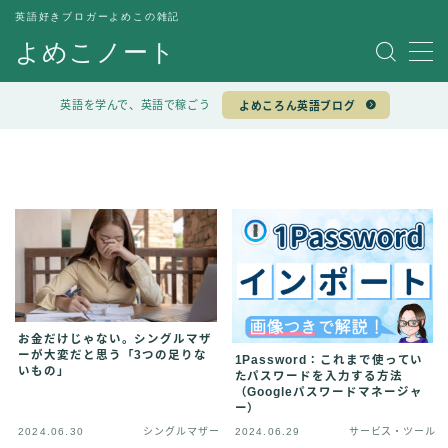
英語好きブロガーよめこの雑記
よめこノート
MENU
お問い合わせ
英語を学んで、英語で稼ごう
よめころん英語ブログ
よめこノート TOP
プロフィール
プライバシーポリシー
免責事項
お金だけじゃない。シングルマザ
ーが大変だと思う「3つの足りな
1Password：これまで使ってい
いもの」
たパスワードを入力する方法
（Googleパスワードマネージャ
ー）
2024.06.30
シングルマザー
2024.06.29
サービス・ツール